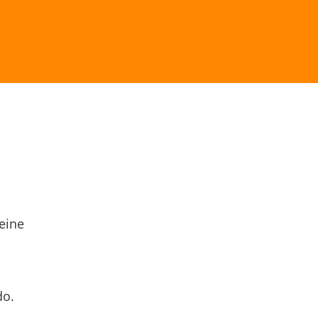
eine
do.