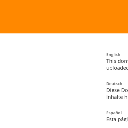
English
This dom
uploaded
Deutsch
Diese Do
Inhalte h
Español
Esta pág